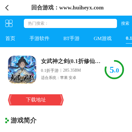
回合游戏：www.huiheyx.com
0
首页
手游软件
BT手游
GM游戏
女武神之剑(0.1折修仙买断版)
5
.0
|
285.35BM
0.1折手游
适合系统：苹果 安卓
下载地址
游戏简介