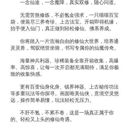
一念仙途，一念魔障，真实双修，随心问道。
无需苦熬修炼，不必氪金强求，一只喵喵百宝
袋，便装尽三界奇珍、上古法宝。开箱即得机缘，
抬手便入仙门，真正做到轻松修仙、佛系养成。
你将踏入一片浩瀚自由的修仙大世界，培养通
灵灵兽，驾驭绝世坐骑，书写专属你的仙魔传奇。
海量神兵利器、珍稀装备全靠开箱收集，高爆
率、高惊喜，让每一次开启都充满期待，满足你极
致的收集快感。
更有百变仙身化身、镇界神器、上古秘传功法
等多重玩法等你探寻。画面唯美仙侠，意境空灵悠
远，操作简单易懂，玩法轻松无压力。
不肝不氪，不累不卷，这是一场真正属于你
的、轻松又上头的修仙奇遇。