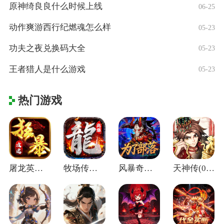
原神绮良良什么时候上线
06-25
动作爽游西行纪燃魂怎么样
05-23
功夫之夜兑换码大全
05-23
王者猎人是什么游戏
05-23
热门游戏
屠龙英雄(神魔狂暴攻速单职)
牧场传奇(终身红包免费版)
风暴奇兵(0.05折万元真充)
天神传(0.1折苍穹神武三国)