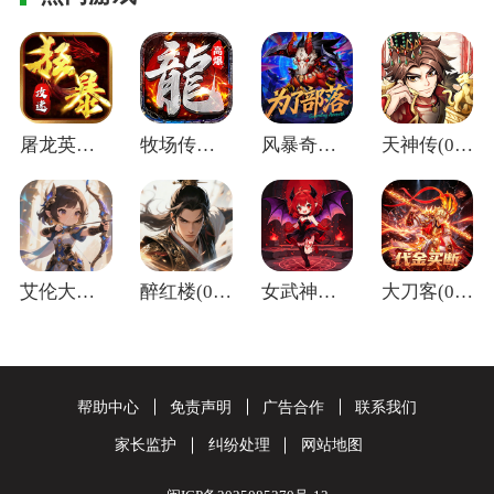
屠龙英雄(神魔狂暴攻速单职)
牧场传奇(终身红包免费版)
风暴奇兵(0.05折万元真充)
天神传(0.1折苍穹神武三国)
艾伦大陆(0.05折十二国记)
醉红楼(0.05折一剑无敌)
女武神之剑(0.1折天使之剑)
大刀客(0.05折绝情一刀买断版)
帮助中心
免责声明
广告合作
联系我们
家长监护
纠纷处理
网站地图