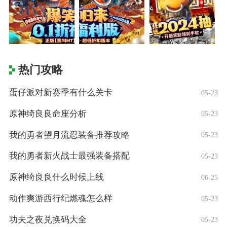
热门攻略
蛋仔派对新赛季有什么关卡
05-23
原神绮良良命座分析
05-23
我的勇者望月流忍装备推荐攻略
05-23
我的勇者新火战士最强装备搭配
05-23
原神绮良良什么时候上线
06-25
动作爽游西行纪燃魂怎么样
05-23
功夫之夜兑换码大全
05-23