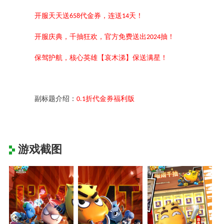
开服天天送
代金券，连送
天！
658
14
开服庆典，千抽狂欢，官方免费送出
抽！
2024
保驾护航，核心英雄【哀木涕】保送满星！
副标题介绍：
折代金券福利版
0.1
游戏截图