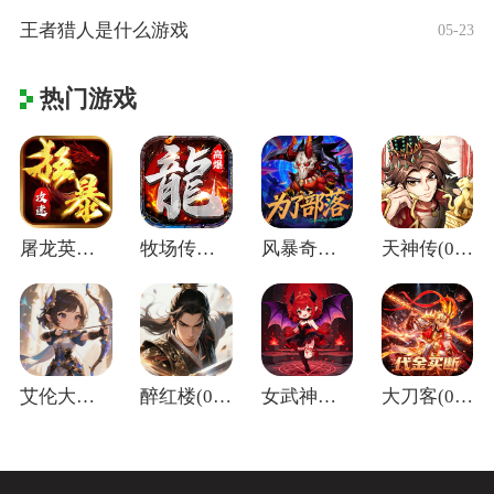
王者猎人是什么游戏
05-23
热门游戏
屠龙英雄(神魔狂暴攻速单职)
牧场传奇(终身红包免费版)
风暴奇兵(0.05折万元真充)
天神传(0.1折苍穹神武三国)
艾伦大陆(0.05折十二国记)
醉红楼(0.05折一剑无敌)
女武神之剑(0.1折天使之剑)
大刀客(0.05折绝情一刀买断版)