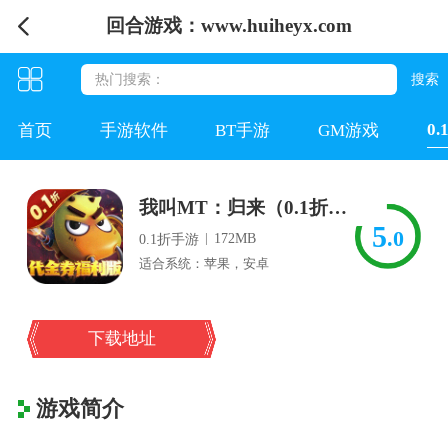
回合游戏：www.huiheyx.com
0
首页
手游软件
BT手游
GM游戏
我叫MT：归来（0.1折代金券福利版）
5
.0
|
172MB
0.1折手游
适合系统：苹果，安卓
下载地址
游戏简介