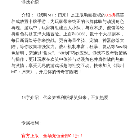
游戏介绍
介绍：
《我叫
：归来》是正版动画授权的
折
搞笑
MT
0.1
养成放置卡牌手游，为玩家带来纯正的卡牌体验与动漫角色
再现。游戏中，玩家将组建五人小队，与哀木涕、傻馒等经
典角色共赴艾泽大陆冒险。上百种
、数十个大型副本，
BOSS
每日新冒险等你来挑战。更有海量坐骑、宠物、神器散落大
陆，等你收集增强实力。战斗机制丰富，狂暴、复活等
特
Boss
色鲜明，需通过“集火”、“控制”巧妙应对。游戏不仅考验策略
与操作，更让玩家在欢笑中体验与动漫角色并肩作战的热血
与激情，享受无尽的游戏乐趣与社交互动。快来加入《我叫
：归来》，开启你的传奇冒险吧！
MT
字介绍：
代金券福利版爆笑归来，不负热爱
14
专属福利：
官方正版，全场充值全部
折！
0.1