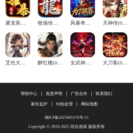
屠龙英雄(神魔狂暴攻速单职)
牧场传奇(终身红包免费版)
风暴奇兵(0.05折万元真充)
天神传(0.1折苍穹神武三国)
艾伦大陆(0.05折十二国记)
醉红楼(0.05折一剑无敌)
女武神之剑(0.1折天使之剑)
大刀客(0.05折绝情一刀买断版)
帮助中心
免责声明
广告合作
联系我们
家长监护
纠纷处理
网站地图
闽ICP备2025085370号-13
Copyright © 2019-2025 回合游戏 版权所有