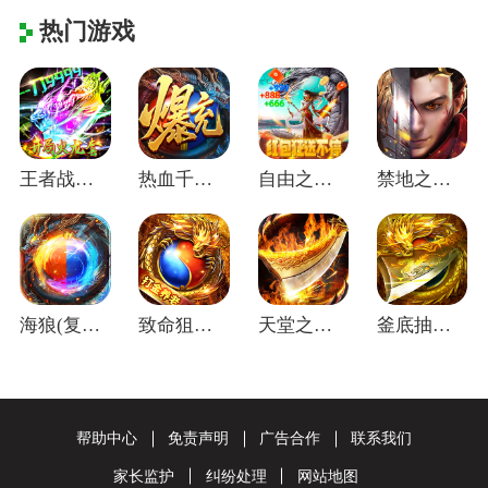
热门游戏
王者战神(开局火龙套)
热血千刀斩(零氪送赞爆充)
自由之光(无限红包免费版)
禁地之战(碎墟诸天沉默)
海狼(复古光暗福利版)
致命狙击(佛系打金养老传奇)
天堂之刃(微变攻速送充爽)
釜底抽薪(屠龙专属沉默)
帮助中心
免责声明
广告合作
联系我们
家长监护
纠纷处理
网站地图