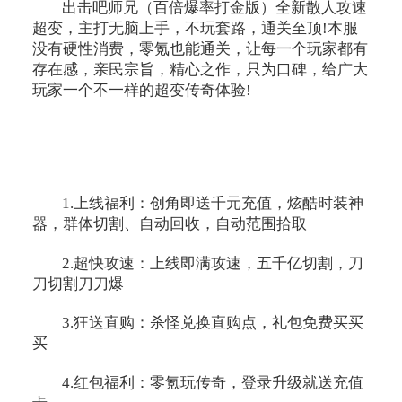
出击吧师兄（百倍爆率打金版）全新散人攻速
超变，主打无脑上手，不玩套路，通关至顶!本服
没有硬性消费，零氪也能通关，让每一个玩家都有
存在感，亲民宗旨，精心之作，只为口碑，给广大
玩家一个不一样的超变传奇体验!
1.上线福利：创角即送千元充值，炫酷时装神
器，群体切割、自动回收，自动范围拾取
2.超快攻速：上线即满攻速，五千亿切割，刀
刀切割刀刀爆
3.狂送直购：杀怪兑换直购点，礼包免费买买
买
4.红包福利：零氪玩传奇，登录升级就送充值